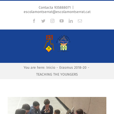
Skip
Contacta
935888071
|
to
escolamontserrat@escolamontserrat.cat
content
facebook
twitter
instagram
youtube
linkedin
Correo
electrónico
You are here
:
Inicio
-
Erasmus 2018-20
-
TEACHING THE YOUNGERS
Ver
imagen