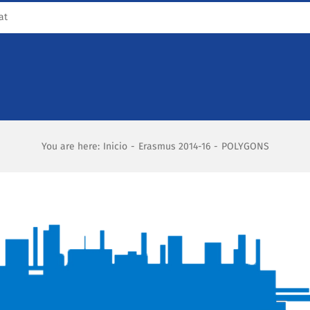
at
You are here
:
Inicio
-
Erasmus 2014-16
-
POLYGONS